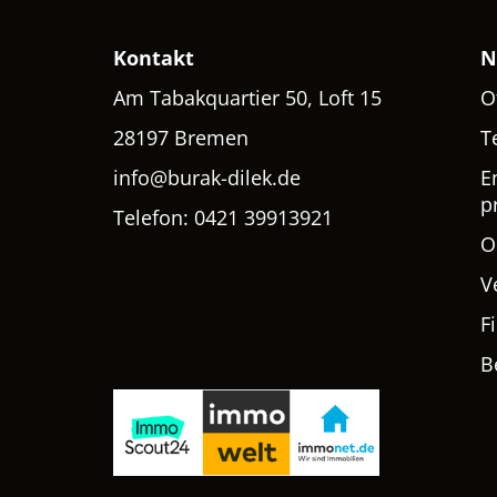
Kontakt
N
Am Tabakquartier 50, Loft 15
O
28197 Bremen
T
info@burak-dilek.de
E
p
Telefon: 0421 39913921
O
V
F
B