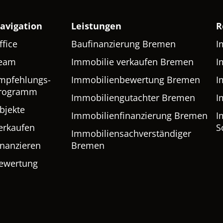
avigation
Leistungen
R
ffice
Baufinanzierung Bremen
I
eam
Immobilie verkaufen Bremen
I
mpfehlungs-
Immobilienbewertung Bremen
I
rogramm
Immobiliengutachter Bremen
I
bjekte
Immobilienfinanzierung Bremen
I
erkaufen
S
Immobiliensachverständiger
inanzieren
Bremen
ewertung