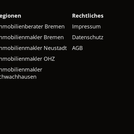
egionen
Rechtliches
mmobilienberater Bremen
Impressum
mmobilienmakler Bremen
Datenschutz
mmobilienmakler Neustadt
AGB
mmobilienmakler OHZ
mmobilienmakler
chwachhausen