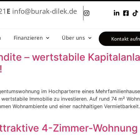
21
E
info@burak-dilek.de
&nbsp
n
Finanzieren
Über uns
Kontakt au
dite – wertstabile Kapitalanl
!
Eigentumswohnung im Hochparterre eines Mehrfamilienhause
nd wertstabile Immobilie zu investieren. Auf rund 74 m² Wo
men Wohnambiente und einer nachhaltigen Vermietbarkeit. 
 Attraktive 4-Zimmer-Wohnung