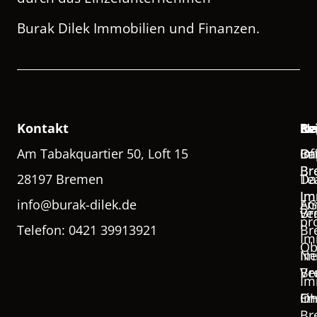
Burak Dilek Immobilien und Finanzen.
Kontakt
Na
Le
Re
Re
Am Tabakquartier 50, Loft 15
Of
Ba
Im
Im
Br
Br
28197 Bremen
Te
Da
Im
Im
info@burak-dilek.de
Em
AG
ve
Br
pr
Telefon: 0421 39913921
Br
Im
Ob
Im
Ne
Ve
Br
Im
Fi
Im
O
Br