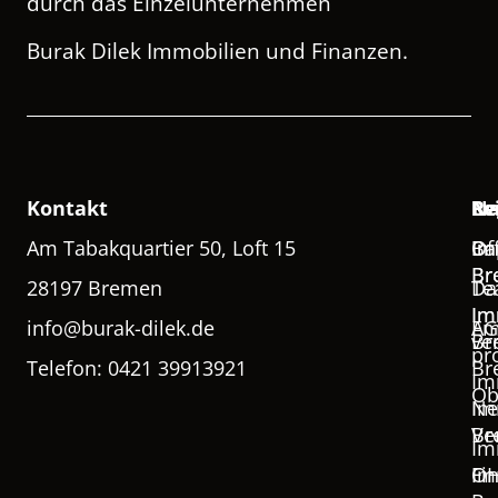
durch das Einzelunternehmen
Burak Dilek Immobilien und Finanzen.
Kontakt
Na
Le
Re
Re
Am Tabakquartier 50, Loft 15
Of
Ba
Im
Im
Br
Br
28197 Bremen
Te
Da
Im
Im
info@burak-dilek.de
Em
AG
ve
Br
pr
Telefon: 0421 39913921
Br
Im
Ob
Im
Ne
Ve
Br
Im
Fi
Im
O