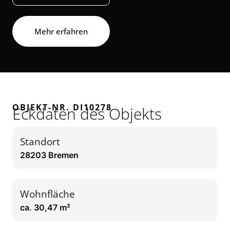
Mehr erfahren
OBJEKT-NR. DI10278
Eckdaten des Objekts
Standort
28203 Bremen
Wohnfläche
ca. 30,47 m²