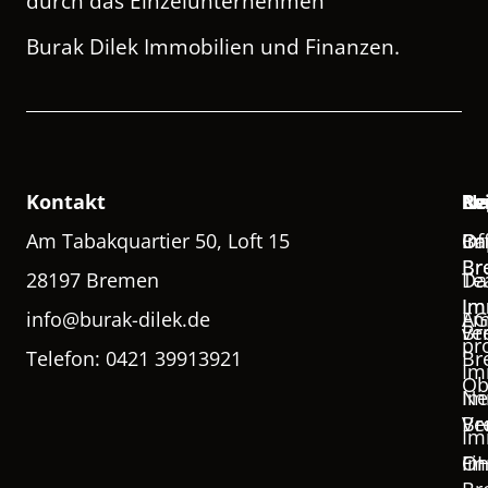
durch das Einzelunternehmen
Burak Dilek Immobilien und Finanzen.
Kontakt
Na
Le
Re
Re
Am Tabakquartier 50, Loft 15
Of
Ba
Im
Im
Br
Br
28197 Bremen
Te
Da
Im
Im
info@burak-dilek.de
Em
AG
ve
Br
pr
Telefon: 0421 39913921
Br
Im
Ob
Im
Ne
Ve
Br
Im
Fi
Im
O