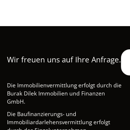
Wir freuen uns auf Ihre Anfrage.
Immobilienberater
Tel. 0421-39913922
Mobil 0173 2926323
Die Immobilienvermittlung erfolgt durch die
mert.sait@dilek-immobilien.de
Burak Dilek Immobilien und Finanzen
GmbH.
Die Baufinanzierungs- und
Immobiliardarlehensvermittlung erfolgt