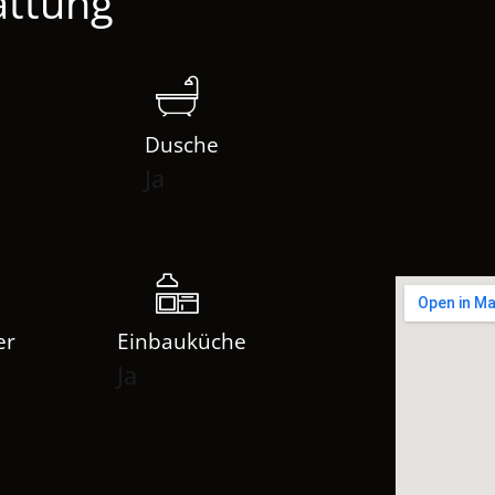
attung
Dusche
Ja
er
Einbauküche
Ja