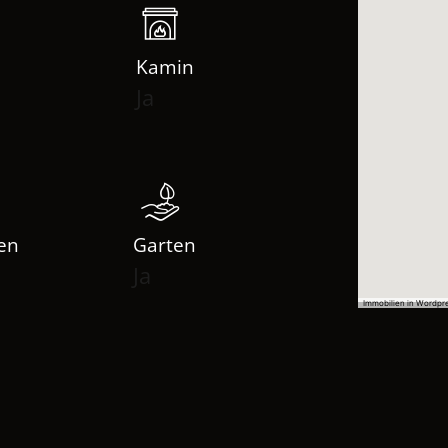
Kamin
Ja
ien
Garten
Ja
Immobilien in Wordpr