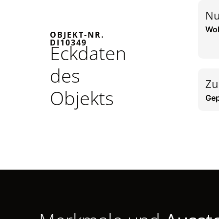
Nu
Wo
OBJEKT-NR.
DI10349
Eckdaten
des
Zu
Objekts
Gep