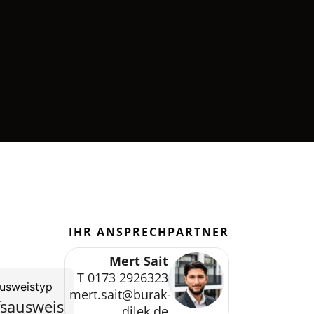
IHR ANSPRECHPARTNER
Mert Sait
T 0173 2926323
ausweistyp
mert.sait@burak-
fsausweis
dilek.de