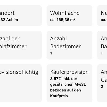
andort
Wohnfläche
Nu
832 Achim
ca. 165,36 m²
ca.
zahl der
Anzahl
An
hlafzimmer
Badezimmer
Ba
1
1
ovisionspflichtig
Käuferprovision
An
Ga
3,57% inkl. der
gesetzlichen MwSt.
2
bezogen auf den
Kaufpreis