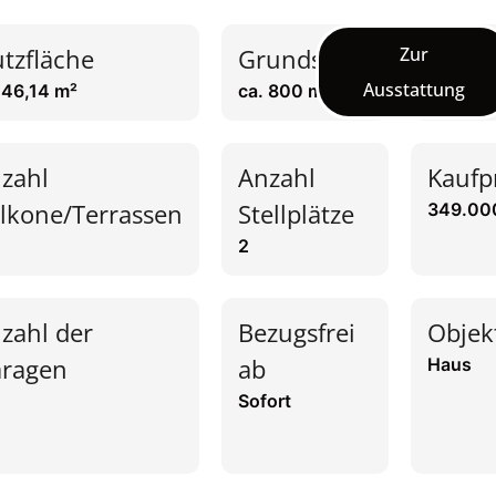
tzfläche
Grundstück
Zur
Anzah
Ausstattung
 46,14 m²
ca. 800 m²
4
zahl
Anzahl
Kaufp
lkone/Terrassen
Stellplätze
349.00
2
zahl der
Bezugsfrei
Objek
ragen
ab
Haus
Sofort