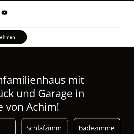
fnehmen
nfamilienhaus mit
ck und Garage in
e von Achim!
Schlafzimm
Badezimme