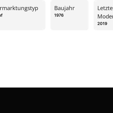
rmarktungstyp
Baujahr
Letzte
Moder
uf
1976
2019