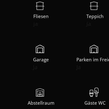
Fliesen
Teppich
Ja
Ja
Garage
Parken im Fre
Ja
Ja
Abstellraum
Gäste WC