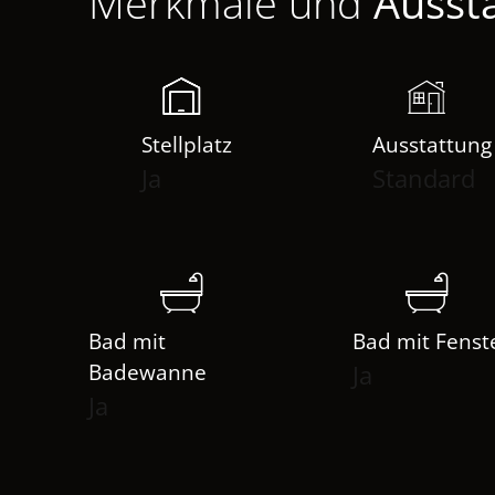
Merkmale und
Ausst
Stellplatz
Ausstattung
Ja
Standard
Bad mit
Bad mit Fenst
Badewanne
Ja
Ja