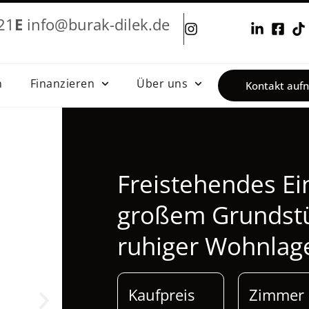
21
E
info@burak-dilek.de
&nbsp
n
Finanzieren
Über uns
Kontakt au
Freistehendes Ei
großem Grundstü
ruhiger Wohnlag
Kaufpreis
Zimmer