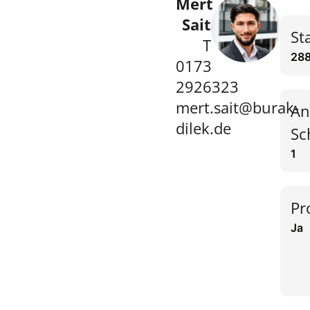
Mert
Sait
St
T
28
0173
2926323
mert.sait@burak-
An
dilek.de
Sc
1
Pr
Ja