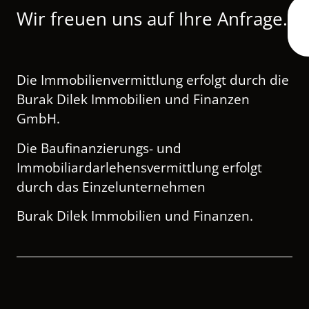
Wir freuen uns auf Ihre Anfrage.
Immobilienberater
Tel. 0421-39913922
Mobil 0173 2926323
Die Immobilienvermittlung erfolgt durch die
mert.sait@dilek-immobilien.de
Burak Dilek Immobilien und Finanzen
GmbH.
Die Baufinanzierungs- und
Immobiliardarlehensvermittlung erfolgt
durch das Einzelunternehmen
Burak Dilek Immobilien und Finanzen.